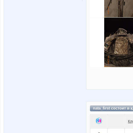
nata_first состоит в
к
Кл