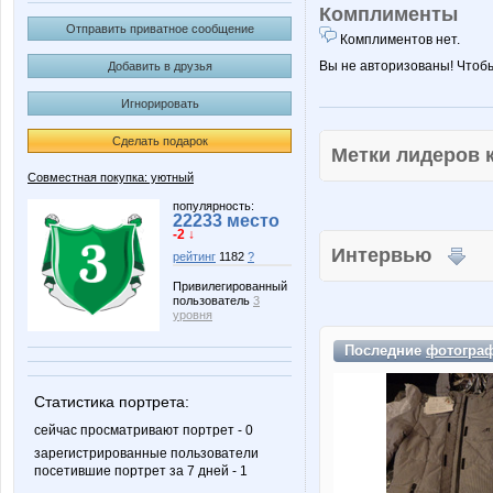
Комплименты
Отправить приватное сообщение
Комплиментов нет.
Вы не авторизованы! Чтоб
Добавить в друзья
Игнорировать
Сделать подарок
Метки лидеров
Совместная покупка: уютный
популярность:
22233 место
-2 ↓
Интервью
рейтинг
1182
?
Привилегированный
пользователь
3
уровня
Последние
фотогра
Статистика портрета:
сейчас просматривают портрет - 0
зарегистрированные пользователи
посетившие портрет за 7 дней - 1